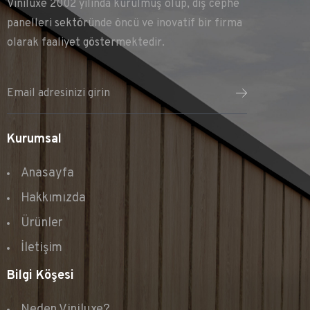
Viniluxe 2002 yılında kurulmuş olup, dış cephe
panelleri sektöründe öncü ve inovatif bir firma
olarak faaliyet göstermektedir.
Kurumsal
Anasayfa
Hakkımızda
Ürünler
İletişim
Bilgi Köşesi
Neden Viniluxe?